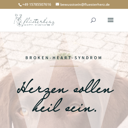
+49 15785507616
bewusstsein@fluesterherz.de
BROKEN-HEART-SYNDROM
Herzen sollen
heil sein.