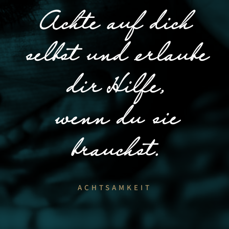
Achte auf dich
selbst und erlaube
dir Hilfe,
wenn du sie
brauchst.
ACHTSAMKEIT